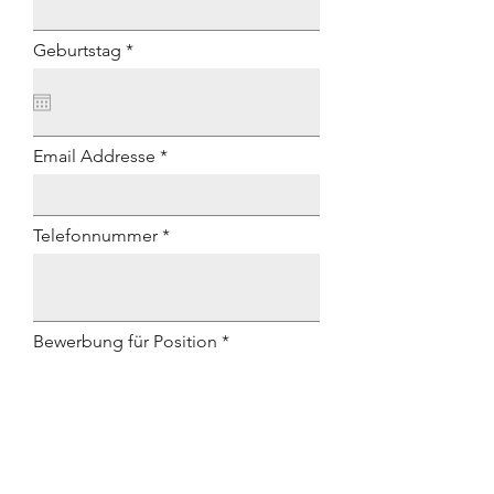
r
Geburtstag
*
e
q
u
i
r
e
Email Addresse
d
Telefonnummer
Bewerbung für Position
Frühester Beginn