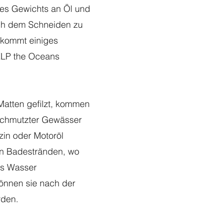
res Gewichts an Öl und
nach dem Schneiden zu
 kommt einiges
LP the Oceans
Matten gefilzt, kommen
rschmutzter Gewässer
zin oder Motoröl
 an Badestränden, wo
as Wasser
önnen sie nach der
rden.